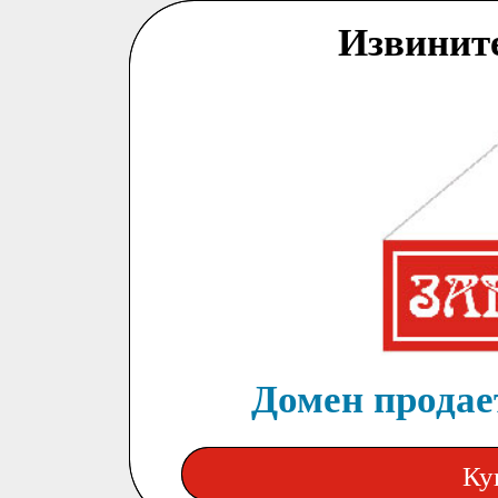
Извинит
Домен продает
Ку